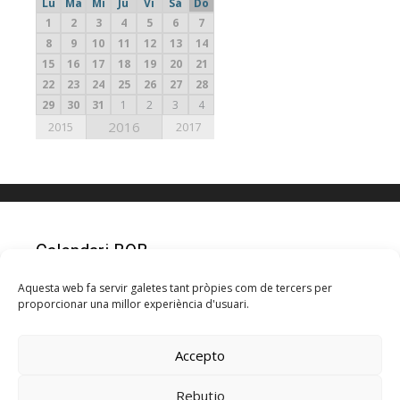
Lu
Ma
Mi
Ju
Vi
Sá
Do
1
2
3
4
5
6
7
8
9
10
11
12
13
14
15
16
17
18
19
20
21
22
23
24
25
26
27
28
29
30
31
1
2
3
4
2016
2015
2017
Calendari BQB
Aquesta web fa servir galetes tant pròpies com de tercers per
proporcionar una millor experiència d'usuari.
agosto 2026
L
M
X
J
V
S
D
Accepto
1
2
Rebutjo