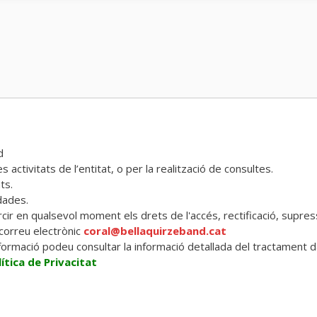
d
les activitats de l’entitat, o per la realització de consultes.
ts.
dades.
 en qualsevol moment els drets de l'accés, rectificació, supressió 
 correu electrònic
coral@bellaquirzeband.cat
nformació podeu consultar la informació detallada del tractament da
lítica de Privacitat