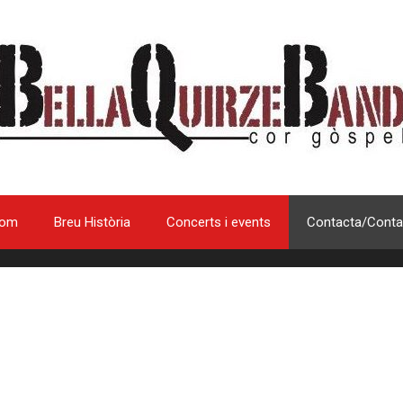
som
Breu Història
Concerts i events
Contacta/Conta