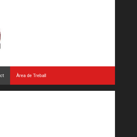
ct
Àrea de Treball