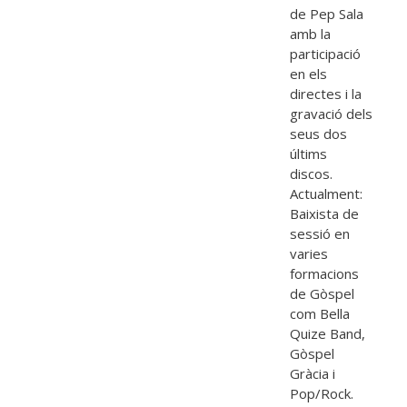
de Pep Sala
amb la
participació
en els
directes i la
gravació dels
seus dos
últims
discos.
Actualment:
Baixista de
sessió en
varies
formacions
de Gòspel
com Bella
Quize Band,
Gòspel
Gràcia i
Pop/Rock.