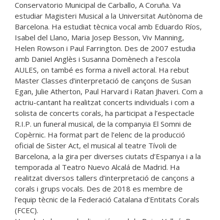
Conservatorio Municipal de Carballo, A Coruña. Va
estudiar Magisteri Musical a la Universitat Autònoma de
Barcelona. Ha estudiat tècnica vocal amb Eduardo Ríos,
Isabel del Llano, Maria Josep Besson, Viv Manning,
Helen Rowson i Paul Farrington. Des de 2007 estudia
amb Daniel Anglès i Susanna Domènech a l’escola
AULES, on també es forma a nivell actoral. Ha rebut
Master Classes d’interpretació de cançons de Susan
Egan, Julie Atherton, Paul Harvard i Ratan Jhaveri. Com a
actriu-cantant ha realitzat concerts individuals i com a
solista de concerts corals, ha participat a l’espectacle
R.I.P. un funeral musical, de la companyia El Somni de
Copèrnic. Ha format part de l’elenc de la producció
oficial de Sister Act, el musical al teatre Tívoli de
Barcelona, a la gira per diverses ciutats d’Espanya i a la
temporada al Teatro Nuevo Alcalá de Madrid. Ha
realitzat diversos tallers d’interpretació de cançons a
corals i grups vocals. Des de 2018 es membre de
l’equip tècnic de la Federació Catalana d’Entitats Corals
(FCEC).