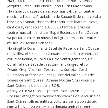
Ha rebut classes de direcció coral de Poire Vallvé, Pau
Jorquera, Pere Lluís Biosca, Jordi Lluch i Xavier Sans.
Ha impartit classes de iniciació musical, cant, i teatre
musical a l’escola Praeludium de Sabadell, de cant coral a
l’escola Voramar, classes de teoria i habilitats musicals,
cant coral, cant i piano a AULES, i també al grup de
teatre musical infantil de l’Espai Escènic de Sant Quirze i
va portar la direcció musical del grup Senior de teatre
musical a Escènics Sabadell.
Ha dirigit la Coral Infantil Estel de Paper de Sant Quirze
del Vallès, el Selectiu de Cantaires de la Barceloneta, el
cor Praeludium, la Coral La Unió Santcugantenca, i la
Coral Talia de Sabadell; i actualment dirigeix el cor
Dríade Grup Vocal de Terrassa, la Societat Coral
Il·lustració Artística de Sant Quirze del Vallès, Veu de
Dones de Sant Quirze i Athene Noctua Grup vocal de
Sant Quirze, a banda de la BQB.
A l’any 2018 va rebre el primer Premi Musical “Josep
Brossa “ atorgat per l’Associació d’amics de la Música de
Sant Quirze i altres entitats culturals de la població així
com a l’any 2020 va ser guardonada amb el Premi