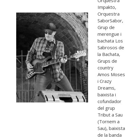
Orquestra
Impakto,
Orquestra
SaborSabor,
Grup de
merengue i
bachata Los
Sabrosos de
la Bachata,
Grups de
country
Amos Moses
i Crazy
Dreams,
baixista i
cofundador
del grup
Tribut a Sau
(Tornem a
Sau), baixista
de la banda