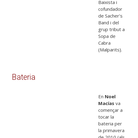
Baixista i
cofundador
de Sacher’s
Band i del
grup tribut a
Sopa de
Cabra
(Malparits).
Bateria
En
Noel
Macías
va
començar a
tocar la
bateria per
la primavera
de 2010 (als