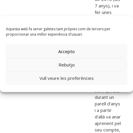
7 anys), i va
fer unes
quantes
classes fins
Aquesta web fa servir galetes tant pròpies com de tercers per
al final del
proporcionar una millor experiència d'usuari.
curs. A l’inici
del curs
Accepto
següent va
començar a
fer classes
Rebutjo
particulars a
l’escola de
Vull veure les preferències
música de
Sant Quirze,
durant un
parell d’anys
i a partir
d’allà va anar
aprenent pel
seu compte,