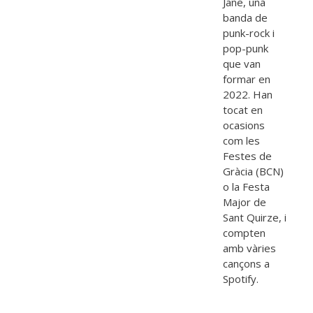
Jane, una
banda de
punk-rock i
pop-punk
que van
formar en
2022. Han
tocat en
ocasions
com les
Festes de
Gràcia (BCN)
o la Festa
Major de
Sant Quirze, i
compten
amb vàries
cançons a
Spotify.