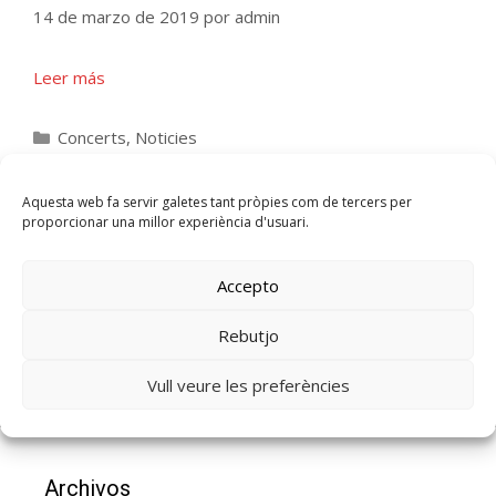
14 de marzo de 2019
por
admin
Leer más
Concerts
,
Noticies
Auditori Pere Quart
,
Concert
,
Coral Violes
,
Sabadell
,
Societat Coral Estrella Daurada
Aquesta web fa servir galetes tant pròpies com de tercers per
proporcionar una millor experiència d'usuari.
Accepto
Rebutjo
Vull veure les preferències
Archivos