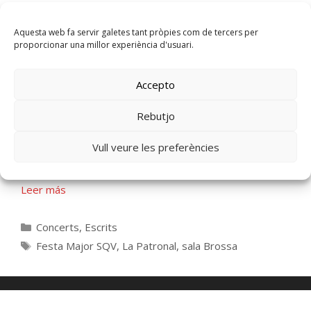
Concerts
,
Escrits
Grup Alea
,
Marató TV3
Aquesta web fa servir galetes tant pròpies com de tercers per
proporcionar una millor experiència d'usuari.
Accepto
Resum Concert de Festa Major
Rebutjo
2018
Vull veure les preferències
11 de noviembre de 2018
por
admin
Leer más
Concerts
,
Escrits
Festa Major SQV
,
La Patronal
,
sala Brossa