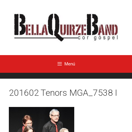
Menú
201602 Tenors MGA_7538 I