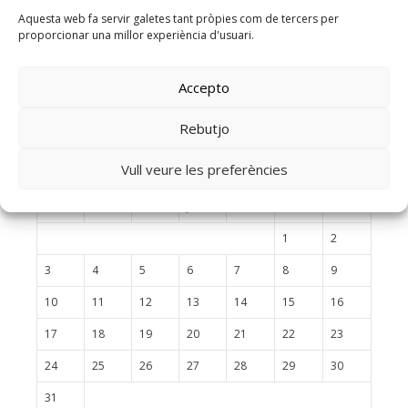
Aquesta web fa servir galetes tant pròpies com de tercers per
proporcionar una millor experiència d'usuari.
Accepto
Calendari BQB
Rebutjo
Vull veure les preferències
agosto 2026
L
M
X
J
V
S
D
1
2
3
4
5
6
7
8
9
10
11
12
13
14
15
16
17
18
19
20
21
22
23
24
25
26
27
28
29
30
31