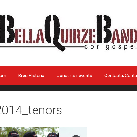
som
Breu Història
Concerts i events
Contacta/Conta
2014_tenors