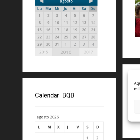
agosto
Lu
Ma
Mi
Ju
Vi
Sá
Do
1
2
3
4
5
6
7
8
9
10
11
12
13
14
15
16
17
18
19
20
21
22
23
24
25
26
27
28
29
30
31
1
2
3
4
2016
2015
2017
D
Aqu
mil
Lo
Calendari BQB
Es
pr
agosto 2026
L
M
X
J
V
S
D
1
2