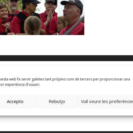
eja un comentario
esta web fa servir galetes tant pròpies com de tercers per proporcionar una
lor experiència d'usuari.
 siento, debes estar
conectado
para publicar un comentario.
Accepto
Rebutjo
Vull veure les preferènci
te sitio usa Akismet para reducir el spam.
Aprende cómo se
ocesan los datos de tus comentarios.