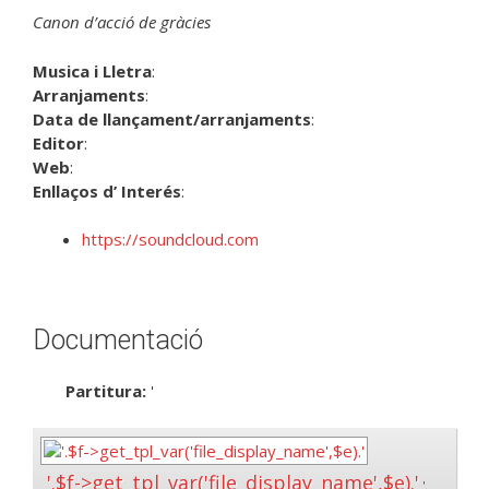
Canon d’acció de gràcies
Musica i Lletra
:
Arranjaments
:
Data de llançament/arranjaments
:
Editor
:
Web
:
Enllaços d’ Interés
:
https://soundcloud.com
Documentació
Partitura:
'
'.$f->get_tpl_var('file_display_name',$e).'
'.