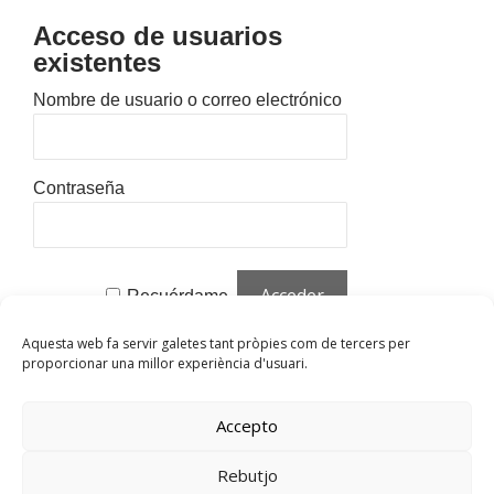
Acceso de usuarios
existentes
Nombre de usuario o correo electrónico
Contraseña
Recuérdame
Aquesta web fa servir galetes tant pròpies com de tercers per
¿Olvidaste tu contraseña?
Haz clic para
proporcionar una millor experiència d'usuari.
restablecer
¿Nuevo usuario?
Haz clic aquí para
Accepto
registrarte
Rebutjo