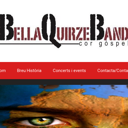
som
Breu Història
Concerts i events
Contacta/Conta