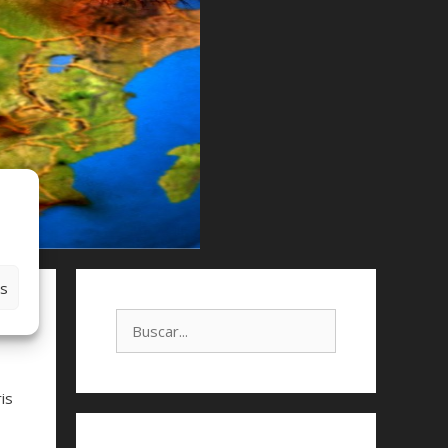
es
is