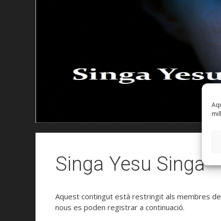
Aqu
mil
Singa Yesu Singa
Aquest contingut està restringit als membres de la 
nous es poden registrar a continuació.