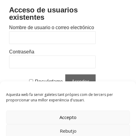
Acceso de usuarios
existentes
Nombre de usuario o correo electrónico
Contraseña
Recuérdame
Aquesta web fa servir galetes tant pròpies com de tercers per
¿Olvidaste tu contraseña?
Haz clic para
proporcionar una millor experiència d'usuari.
restablecer
¿Nuevo usuario?
Haz clic aquí para
Accepto
registrarte
Rebutjo