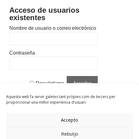
Acceso de usuarios
existentes
Nombre de usuario o correo electrónico
Contraseña
Recuérdame
Aquesta web fa servir galetes tant pròpies com de tercers per
¿Olvidaste tu contraseña?
Haz clic para
proporcionar una millor experiència d'usuari.
restablecer
¿Nuevo usuario?
Haz clic aquí para
Accepto
registrarte
Rebutjo