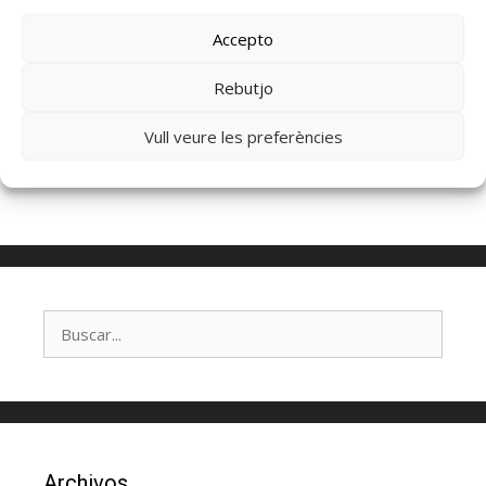
Recuérdame
Accepto
¿Olvidaste tu contraseña?
Haz clic para
Rebutjo
restablecer
¿Nuevo usuario?
Haz clic aquí para
Vull veure les preferències
registrarte
Archivos