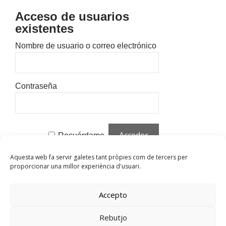
Acceso de usuarios
existentes
Nombre de usuario o correo electrónico
Contraseña
Recuérdame
Aquesta web fa servir galetes tant pròpies com de tercers per
¿Olvidaste tu contraseña?
Haz clic para
proporcionar una millor experiència d'usuari.
restablecer
¿Nuevo usuario?
Haz clic aquí para
Accepto
registrarte
Rebutjo