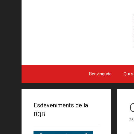
Benvinguda
Qui 
Esdeveniments de la
BQB
26