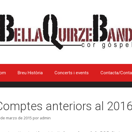
som
Breu Història
Concerts i events
Contacta/Conta
Comptes anteriors al 201
 de marzo de 2015
por
admin