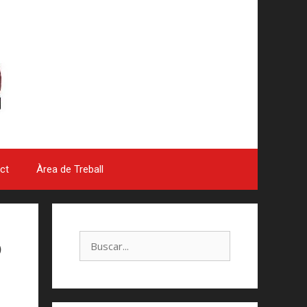
ct
Àrea de Treball
6