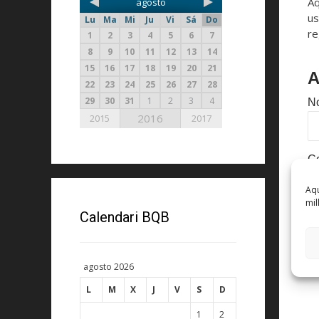
Aq
agosto
us
Lu
Ma
Mi
Ju
Vi
Sá
Do
re
1
2
3
4
5
6
7
8
9
10
11
12
13
14
15
16
17
18
19
20
21
A
22
23
24
25
26
27
28
29
30
31
1
2
3
4
No
2016
2015
2017
C
Aqu
mil
Calendari BQB
agosto 2026
L
M
X
J
V
S
D
1
2