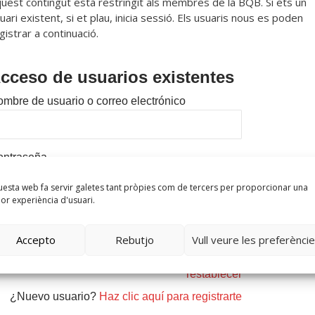
uest contingut està restringit als membres de la BQB. Si ets un
uari existent, si et plau, inicia sessió. Els usuaris nous es poden
gistrar a continuació.
cceso de usuarios existentes
mbre de usuario o correo electrónico
ontraseña
esta web fa servir galetes tant pròpies com de tercers per proporcionar una
lor experiència d'usuari.
Recuérdame
Accepto
Rebutjo
Vull veure les preferènci
¿Olvidaste tu contraseña?
Haz clic para
restablecer
¿Nuevo usuario?
Haz clic aquí para registrarte