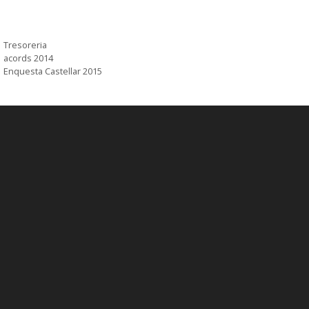
Tresoreria
acords 2014
Enquesta Castellar 2015