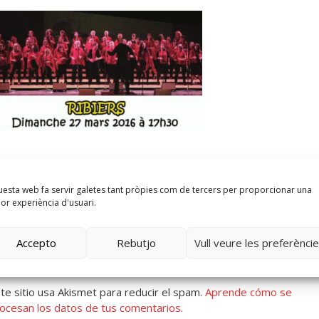
esta web fa servir galetes tant pròpies com de tercers per proporcionar una
lor experiència d'usuari.
eja un comentario
Accepto
Rebutjo
Vull veure les preferènci
 siento, debes estar
conectado
para publicar un comentario.
te sitio usa Akismet para reducir el spam.
Aprende cómo se
ocesan los datos de tus comentarios.