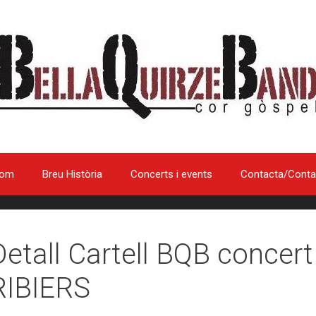
som
Breu Història
Concerts i events
Contacta/Conta
Detall Cartell BQB concert
RIBIERS