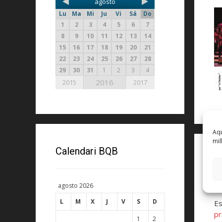
agosto
Lu
Ma
Mi
Ju
Vi
Sá
Do
1
2
3
4
5
6
7
8
9
10
11
12
13
14
15
16
17
18
19
20
21
22
23
24
25
26
27
28
29
30
31
1
2
3
4
2016
2015
2017
Aqu
mil
Calendari BQB
D
Lo
agosto 2026
L
M
X
J
V
S
D
Es
pr
1
2