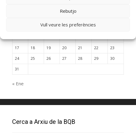
L
M
X
J
V
S
D
Rebutjo
1
2
Vull veure les preferències
3
4
5
6
7
8
9
10
11
12
13
14
15
16
17
18
19
20
21
22
23
24
25
26
27
28
29
30
31
« Ene
Cerca a Arxiu de la BQB