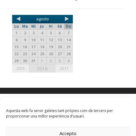
agosto
Lu
Ma
Mi
Ju
Vi
Sá
Do
1
2
3
4
5
6
7
8
9
10
11
12
13
14
15
16
17
18
19
20
21
22
23
24
25
26
27
28
29
30
31
1
2
3
4
2016
2015
2017
Calendari BQB
Aquesta web fa servir galetes tant pròpies com de tercers per
proporcionar una millor experiència d'usuari.
agosto 2026
Accepto