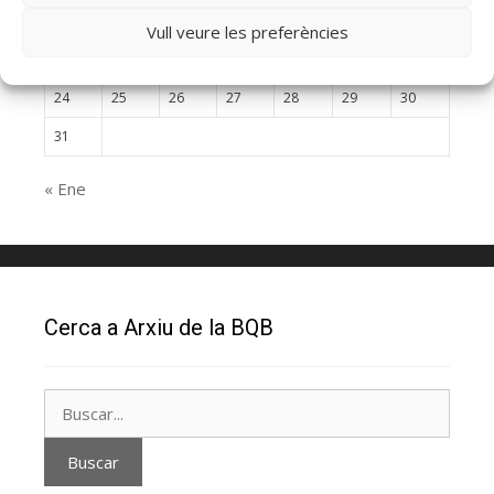
10
11
12
13
14
15
16
Vull veure les preferències
17
18
19
20
21
22
23
24
25
26
27
28
29
30
31
« Ene
Cerca a Arxiu de la BQB