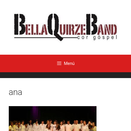
Menú
ana