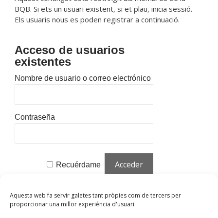
BQB. Si ets un usuari existent, si et plau, inicia sessió.
Els usuaris nous es poden registrar a continuació.
Acceso de usuarios
existentes
Nombre de usuario o correo electrónico
Contraseña
Recuérdame
¿Olvidaste tu contraseña?
Haz clic para
Aquesta web fa servir galetes tant pròpies com de tercers per
restablecer
proporcionar una millor experiència d'usuari.
¿Nuevo usuario?
Haz clic aquí para