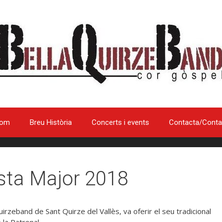
som
Breu Història
Concerts i events
Contacta/Conta
sta Major 2018
irzeband de Sant Quirze del Vallès, va oferir el seu tradicional