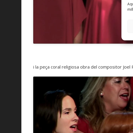
Aqu
mil
i la peça coral religiosa obra del compositor Joel