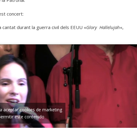
 la Patronal.
st concert:
 cantat durant la guerra civil dels EEUU «
Glory Hallelujah
«,
ra aceptar cookies de marketing
permitir este contenido