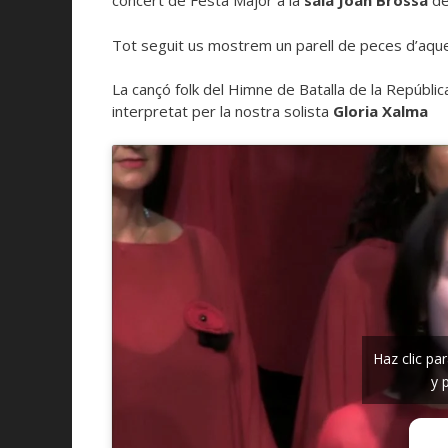
concert de Festa Major a la
sala Joan Brossa
de
Tot seguit us mostrem un parell de peces d’aque
La cançó folk del Himne de Batalla de la República
interpretat per la nostra solista
Gloria Xalma
Haz clic pa
y 