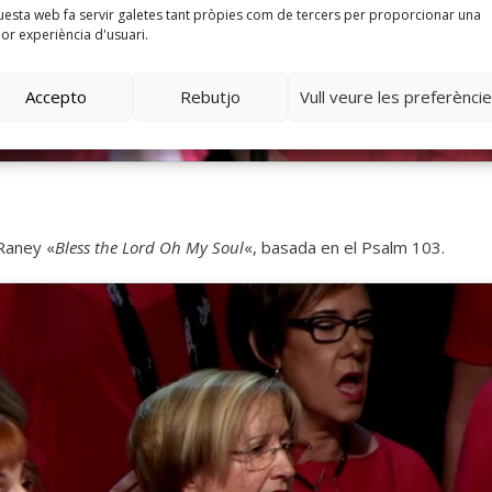
esta web fa servir galetes tant pròpies com de tercers per proporcionar una
lor experiència d'usuari.
Accepto
Rebutjo
Vull veure les preferènci
 Raney «
Bless the Lord Oh My Soul
«, basada en el Psalm 103.