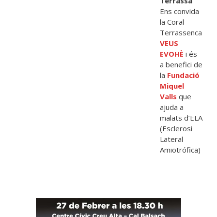
Terrassa
Ens convida
la Coral
Terrassenca
VEUS
EVOHÈ
i és
a benefici de
la
Fundació
Miquel
Valls
que
ajuda a
malats d’ELA
(Esclerosi
Lateral
Amiotrófica)