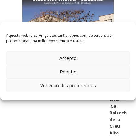
Aquesta web fa servir galetes tant pròpies com de tercers per
proporcionar una millor experiència d'usuari.
Dia:
Dissabt
Accepto
e 27 de
Febrer
Rebutjo
Hora:
18:30 h
Vull veure les preferències
Lloc:
Ce
ntre
cívic
Cal
Balsach
de la
Creu
Alta