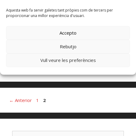
Aquesta web fa servir galetes tant pròpies com de tercers per
proporcionar una millor experiència d'usuari.
Concert Purisima 2015
Accepto
27 de agosto de 2015
por
admin
Rebutjo
Leer más
Vull veure les preferències
Concerts
←
Anterior
1
2