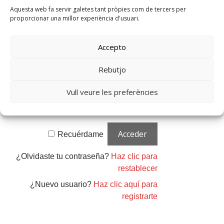
Aquesta web fa servir galetes tant pròpies com de tercers per
Acceso de usuarios
proporcionar una millor experiència d'usuari.
existentes
Nombre de usuario o correo electrónico
Accepto
Rebutjo
Contraseña
Vull veure les preferències
Recuérdame
¿Olvidaste tu contraseña?
Haz clic para
restablecer
¿Nuevo usuario?
Haz clic aquí para
registrarte