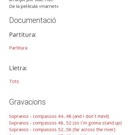
De la pel·licula «Harriet»
Documentació
Partitura:
Partitura
Lletra:
Tots
Gravacions
Sopranos - compassos 44...48 (and I don´t mind)
Sopranos - compassos 48...52 (so I´m gonna stand up)
Sopranos - compassos 52...56 (far across the river)