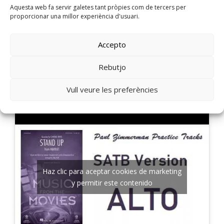
y permitir este contenido
Aquesta web fa servir galetes tant pròpies com de tercers per
proporcionar una millor experiència d'usuari.
Accepto
Rebutjo
Contralts:
Vull veure les preferències
Haz clic para aceptar cookies de marketing
y permitir este contenido