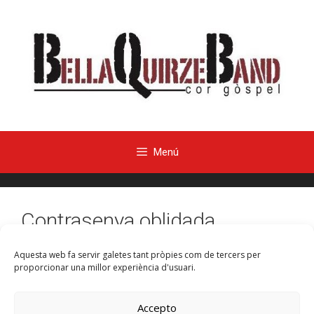
Menú
Contrasenya oblidada
Aquesta web fa servir galetes tant pròpies com de tercers per
Recuperar nombre de
proporcionar una millor experiència d'usuari.
usuario
Accepto
Dirección de correo electrónico